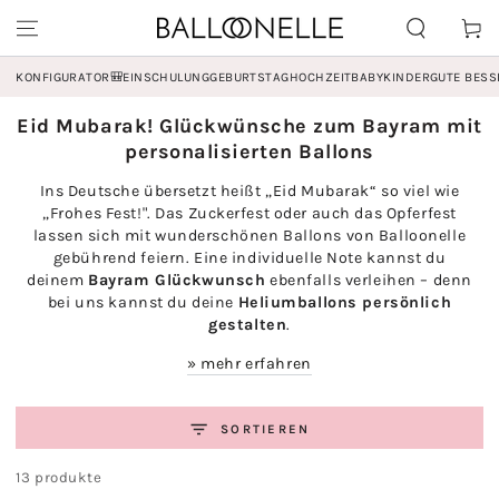
ZUM INHALT
Warenko
SPRINGEN
KONFIGURATOR
🎒EINSCHULUNG
GEBURTSTAG
HOCHZEIT
BABY
KINDER
GUTE BES
Kollektion:
Eid Mubarak! Glückwünsche zum Bayram mit
personalisierten Ballons
Ins Deutsche übersetzt heißt „Eid Mubarak“ so viel wie
„Frohes Fest!". Das Zuckerfest oder auch das Opferfest
lassen sich mit wunderschönen Ballons von Balloonelle
gebührend feiern. Eine individuelle Note kannst du
deinem
Bayram Glückwunsch
ebenfalls verleihen – denn
bei uns kannst du deine
Heliumballons persönlich
gestalten
.
» mehr erfahren
SORTIEREN
13 produkte