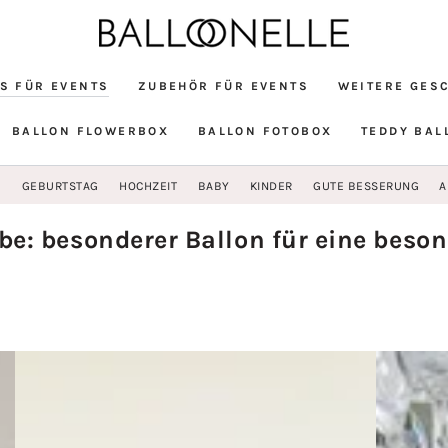
S FÜR EVENTS
ZUBEHÖR FÜR EVENTS
WEITERE GES
BALLON FLOWERBOX
BALLON FOTOBOX
TEDDY BAL
G
GEBURTSTAG
HOCHZEIT
BABY
KINDER
GUTE BESSERUNG
A
on:
e: besonderer Ballon für eine beson
Congratulations
Mixed
Baby
Pink
Designer
Designer