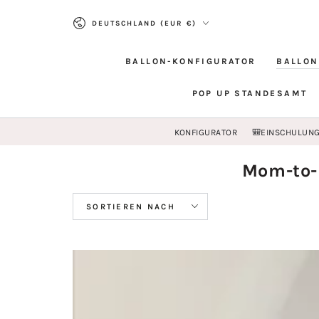
ZUM INHALT
Land/Region
SPRINGEN
DEUTSCHLAND (EUR €)
BALLON-KONFIGURATOR
BALLON
POP UP STANDESAMT
KONFIGURATOR
🎒EINSCHULUN
Kollekti
Mom-to-b
SORTIEREN NACH
Becoming
a
big