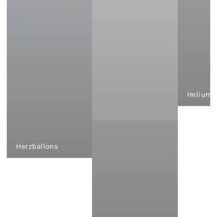
Heliumb
Herzballons