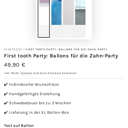
STARTSEITE
/
FIRST TOOTH PARTY: BALLONS FÜR DIE ZAHN-PARTY
First tooth Party: Ballons für die Zahn-Party
49,90 €
Regulärer
Preis
inkl. MwSt.
Versand
wird beim Checkout berechnet
✔️ Individueller Wunschtext
✔️ Handgefertigte Erstellung
✔️ Schwebedauer bis zu 3 Wochen
✔️ Lieferung in der XL Ballon-Box