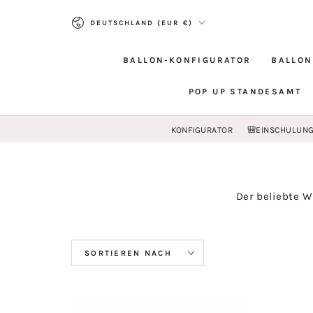
ZUM INHALT
Land/Region
SPRINGEN
DEUTSCHLAND (EUR €)
BALLON-KONFIGURATOR
BALLON
POP UP STANDESAMT
KONFIGURATOR
🎒EINSCHULUN
Der beliebte W
SORTIEREN NACH
Wunschgutschein