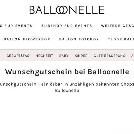
S FÜR EVENTS
ZUBEHÖR FÜR EVENTS
WEITERE GES
BALLON FLOWERBOX
BALLON FOTOBOX
TEDDY BAL
G
GEBURTSTAG
HOCHZEIT
BABY
KINDER
GUTE BESSERUNG
A
Kollektion:
Wunschgutschein bei Balloonelle
unschgutschein – einlösbar in unzähligen bekannten Shops
Balloonelle
Wunschgutschein
Wunschgu