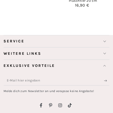
Plüschtier 20 cm
16,90 €
Regulärer
Preis
SERVICE
WEITERE LINKS
EXKLUSIVE VORTEILE
E-
Mail
Melde dich zum Newsletter an und verapsse keine Angebote!
hier
eingeben
Facebook
Pinterest
Instagram
TikTok