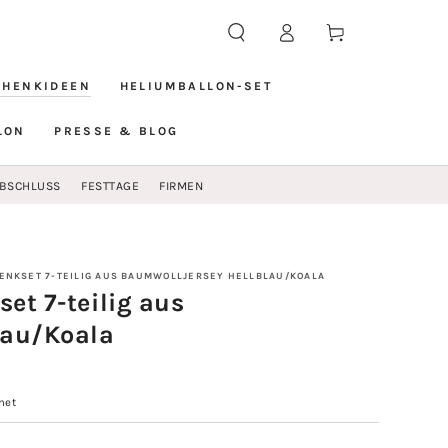
Einloggen
Warenkorb
CHENKIDEEN
HELIUMBALLON-SET
LON
PRESSE & BLOG
BSCHLUSS
FESTTAGE
FIRMEN
ENKSET 7-TEILIG AUS BAUMWOLLJERSEY HELLBLAU/KOALA
et 7-teilig aus
lau/Koala
net