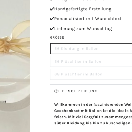
✔️Handgefertigte Erstellung
✔️Personalisiert mit Wunschtext
✔️Lieferung zum Wunschtag
GRÖSSE
56 Kleidung in Ballon
56 Plüschtier in Ballon
68 Plüschtier im Ballon
BESCHREIBUNG
Willkommen in der faszinierenden Welt
Geschenkset mit Ballon ist die ideale
feiern. Mit viel Sorgfalt zusammengeste
süßer Kleidung bis hin zu kuscheligen 