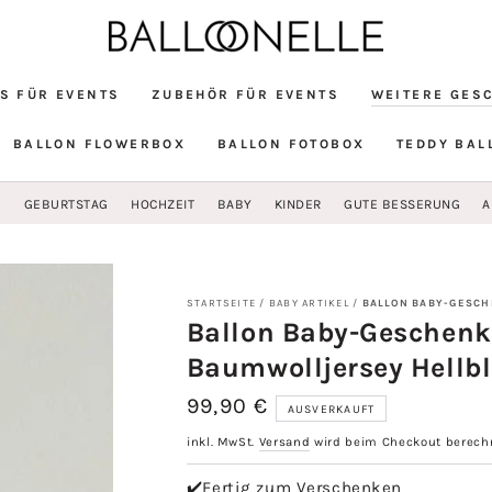
S FÜR EVENTS
ZUBEHÖR FÜR EVENTS
WEITERE GES
BALLON FLOWERBOX
BALLON FOTOBOX
TEDDY BAL
G
GEBURTSTAG
HOCHZEIT
BABY
KINDER
GUTE BESSERUNG
A
STARTSEITE
/
BABY ARTIKEL
/
BALLON BABY-GESCH
Ballon Baby-Geschenks
Baumwolljersey Hellb
99,90 €
Regulärer
AUSVERKAUFT
Preis
inkl. MwSt.
Versand
wird beim Checkout berech
✔️Fertig zum Verschenken