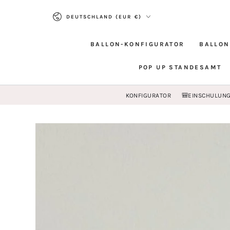
ZUM INHALT
Land/Region
SPRINGEN
DEUTSCHLAND (EUR €)
BALLON-KONFIGURATOR
BALLON
POP UP STANDESAMT
KONFIGURATOR
🎒EINSCHULUN
ZU DEN
PRODUKTINFORMATIONEN
SPRINGEN