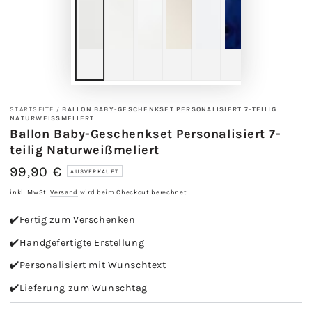
STARTSEITE
/
BALLON BABY-GESCHENKSET PERSONALISIERT 7-TEILIG
NATURWEISSMELIERT
Ballon Baby-Geschenkset Personalisiert 7-
teilig Naturweißmeliert
99,90 €
Regulärer
AUSVERKAUFT
Preis
inkl. MwSt.
Versand
wird beim Checkout berechnet
✔️Fertig zum Verschenken
✔️Handgefertigte Erstellung
✔️Personalisiert mit Wunschtext
✔️Lieferung zum Wunschtag