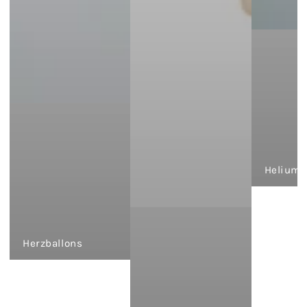
Heliumb
Herzballons