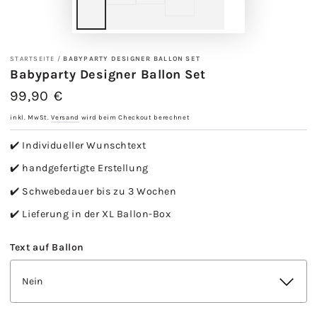
STARTSEITE
/
BABYPARTY DESIGNER BALLON SET
Babyparty Designer Ballon Set
99,90 €
Regulärer
Preis
inkl. MwSt.
Versand
wird beim Checkout berechnet
✔️ Individueller Wunschtext
✔️ handgefertigte Erstellung
✔️ Schwebedauer bis zu 3 Wochen
✔️ Lieferung in der XL Ballon-Box