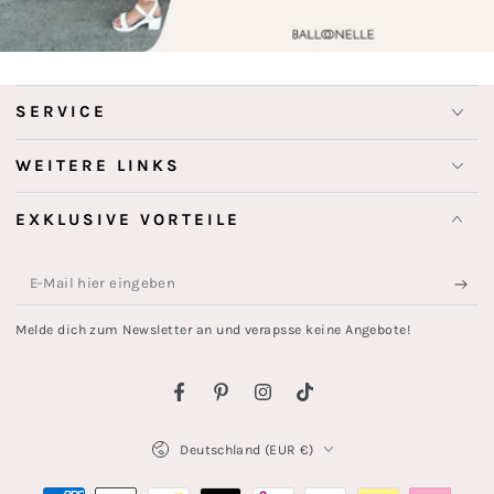
SERVICE
WEITERE LINKS
EXKLUSIVE VORTEILE
E-
Mail
Melde dich zum Newsletter an und verapsse keine Angebote!
hier
eingeben
Facebook
Pinterest
Instagram
TikTok
Land/Region
Deutschland (EUR €)