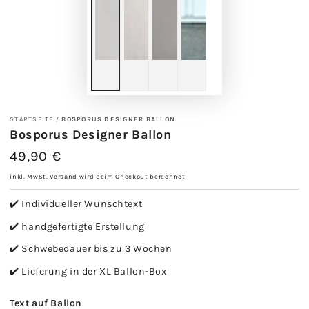
STARTSEITE
/
BOSPORUS DESIGNER BALLON
Bosporus Designer Ballon
49,90 €
Regulärer
Preis
inkl. MwSt.
Versand
wird beim Checkout berechnet
✔️ Individueller Wunschtext
✔️ handgefertigte Erstellung
✔️ Schwebedauer bis zu 3 Wochen
✔️ Lieferung in der XL Ballon-Box