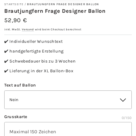
STARTSEITE
/
BRAUTJUNGFERN FRAGE DESIGNER BALLON
Brautjungfern Frage Designer Ballon
52,90 €
Regulärer
Preis
inkl. MwSt.
Versand
wird beim Checkout berechnet
✔️ Individueller Wunschtext
✔️ handgefertigte Erstellung
✔️ Schwebedauer bis zu 3 Wochen
✔️ Lieferung in der XL Ballon-Box