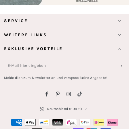
SERVICE
WEITERE LINKS
EXKLUSIVE VORTEILE
E-
Mail
Melde dich zum Newsletter an und verapsse keine Angebote!
hier
eingeben
Facebook
Pinterest
Instagram
TikTok
Land/Region
Deutschland (EUR €)
Zahlungsmöglichkeiten