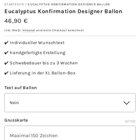
STARTSEITE
/
EUCALYPTUS KONFIRMATION DESIGNER BALLON
Eucalyptus Konfirmation Designer Ballon
46,90 €
Regulärer
Preis
inkl. MwSt.
Versand
wird beim Checkout berechnet
✔️ Individueller Wunschtext
✔️ handgefertigte Erstellung
✔️ Schwebedauer bis zu 3 Wochen
✔️ Lieferung in der XL Ballon-Box