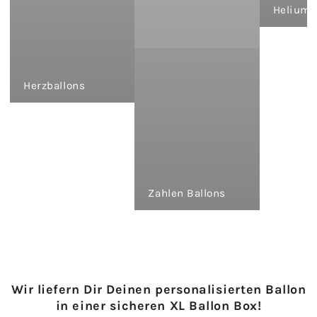
Heliumb
Herzballons
Zahlen Ballons
Wir liefern Dir Deinen personalisierten Ballon
in einer sicheren XL Ballon Box!