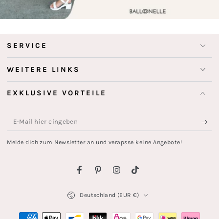
SERVICE
WEITERE LINKS
EXKLUSIVE VORTEILE
E-
Mail
Melde dich zum Newsletter an und verapsse keine Angebote!
hier
eingeben
Facebook
Pinterest
Instagram
TikTok
Land/Region
Deutschland (EUR €)
Zahlungsmöglichkeiten