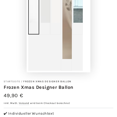
STARTSEITE
/
FROZEN XMAS DESIGNER BALLON
Frozen Xmas Designer Ballon
49,90 €
Regulärer
Preis
inkl. MwSt.
Versand
wird beim Checkout berechnet
✔️ Individueller Wunschtext