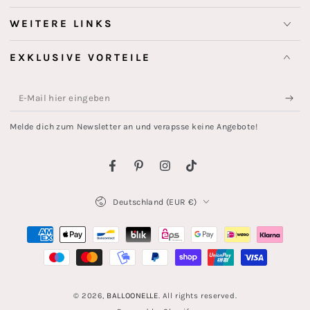
WEITERE LINKS
EXKLUSIVE VORTEILE
E-
Mail
Melde dich zum Newsletter an und verapsse keine Angebote!
hier
eingeben
Facebook
Pinterest
Instagram
TikTok
Land/Region
Deutschland (EUR €)
Zahlungsmöglichkeiten
© 2026,
BALLOONELLE
. All rights reserved.