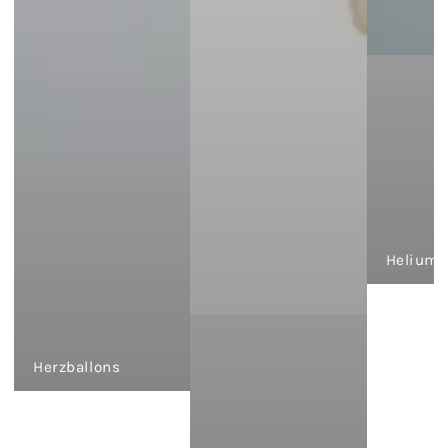
Heliumb
Herzballons