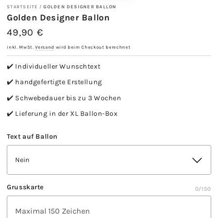
STARTSEITE
/
GOLDEN DESIGNER BALLON
Golden Designer Ballon
49,90 €
Regulärer
Preis
inkl. MwSt.
Versand
wird beim Checkout berechnet
✔️ Individueller Wunschtext
✔️ handgefertigte Erstellung
✔️ Schwebedauer bis zu 3 Wochen
✔️ Lieferung in der XL Ballon-Box