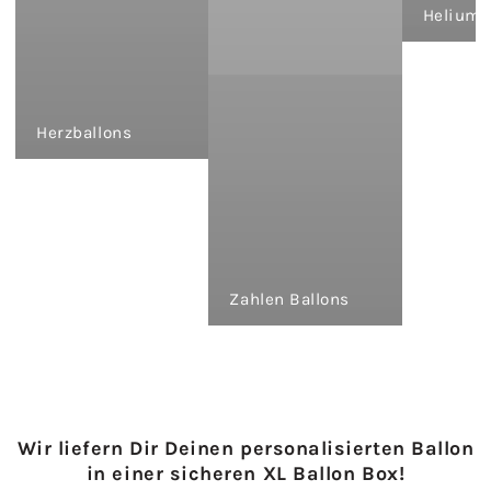
Heliumb
Herzballons
Zahlen Ballons
Wir liefern Dir Deinen personalisierten Ballon
in einer sicheren XL Ballon Box!