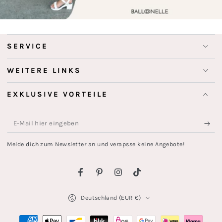
SERVICE
WEITERE LINKS
EXKLUSIVE VORTEILE
E-
Mail
Melde dich zum Newsletter an und verapsse keine Angebote!
hier
eingeben
Facebook
Pinterest
Instagram
TikTok
Land/Region
Deutschland (EUR €)
Zahlungsmöglichkeiten