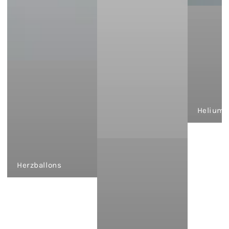
Heliumb
Herzballons