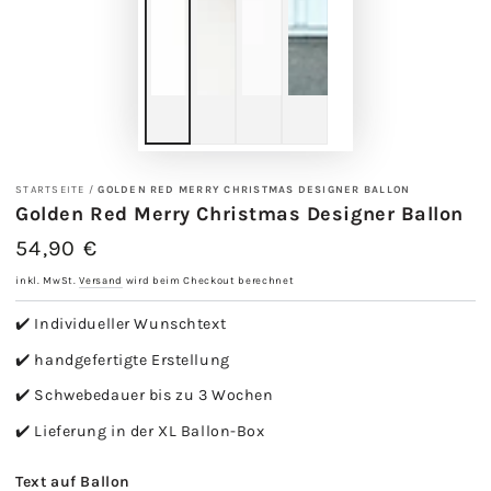
STARTSEITE
/
GOLDEN RED MERRY CHRISTMAS DESIGNER BALLON
Golden Red Merry Christmas Designer Ballon
54,90 €
Regulärer
Preis
inkl. MwSt.
Versand
wird beim Checkout berechnet
✔️ Individueller Wunschtext
✔️ handgefertigte Erstellung
✔️ Schwebedauer bis zu 3 Wochen
✔️ Lieferung in der XL Ballon-Box