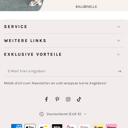
SERVICE
WEITERE LINKS
EXKLUSIVE VORTEILE
E-
Mail
Melde dich zum Newsletter an und verapsse keine Angebote!
hier
eingeben
Facebook
Pinterest
Instagram
TikTok
Land/Region
Deutschland (EUR €)
Zahlungsmöglichkeiten