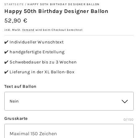
STARTSEITE
/
HAPPY 50TH BIRTHDAY DESIGNER BALLON
Happy 50th Birthday Designer Ballon
52,90 €
Regulärer
Preis
inkl. MwSt.
Versand
wird beim Checkout berechnet
✔️ Individueller Wunschtext
✔️ handgefertigte Erstellung
✔️ Schwebedauer bis zu 3 Wochen
✔️ Lieferung in der XL Ballon-Box