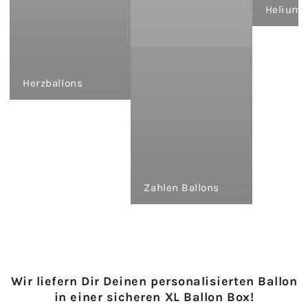
Heliumb
Herzballons
Zahlen Ballons
Wir liefern Dir Deinen personalisierten Ballon
in einer sicheren XL Ballon Box!