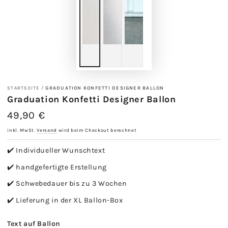
STARTSEITE
/
GRADUATION KONFETTI DESIGNER BALLON
Graduation Konfetti Designer Ballon
49,90 €
Regulärer
Preis
inkl. MwSt.
Versand
wird beim Checkout berechnet
✔️ Individueller Wunschtext
✔️ handgefertigte Erstellung
✔️ Schwebedauer bis zu 3 Wochen
✔️ Lieferung in der XL Ballon-Box