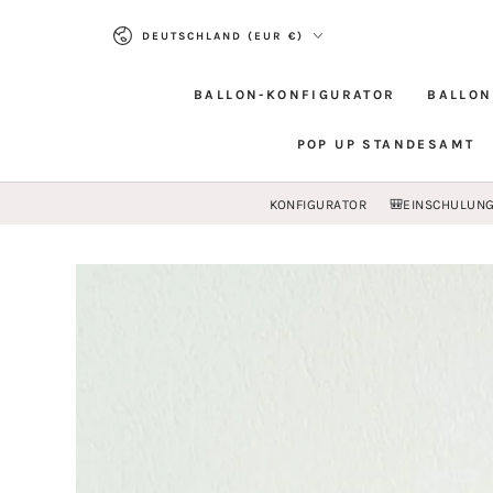
ZUM INHALT
Land/Region
SPRINGEN
DEUTSCHLAND (EUR €)
BALLON-KONFIGURATOR
BALLON
POP UP STANDESAMT
KONFIGURATOR
🎒EINSCHULUN
ZU DEN
PRODUKTINFORMATIONEN
SPRINGEN