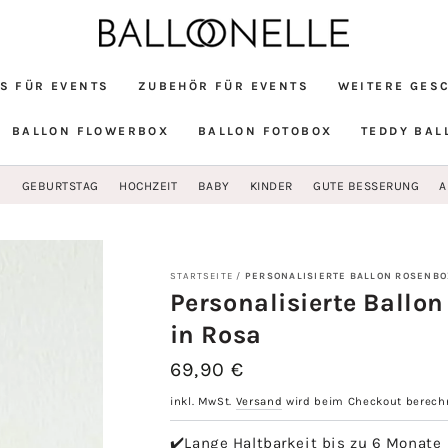
S FÜR EVENTS
ZUBEHÖR FÜR EVENTS
WEITERE GES
BALLON FLOWERBOX
BALLON FOTOBOX
TEDDY BAL
G
GEBURTSTAG
HOCHZEIT
BABY
KINDER
GUTE BESSERUNG
A
STARTSEITE
/
PERSONALISIERTE BALLON ROSENBO
Personalisierte Ballo
in Rosa
69,90 €
Regulärer
Preis
inkl. MwSt.
Versand
wird beim Checkout berech
✔️Lange Haltbarkeit bis zu 6 Monate