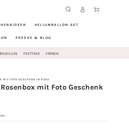
Einloggen
Warenkorb
CHENKIDEEN
HELIUMBALLON-SET
LON
PRESSE & BLOG
BSCHLUSS
FESTTAGE
FIRMEN
X MIT FOTO GESCHENK IN ROSA
n Rosenbox mit Foto Geschenk
net