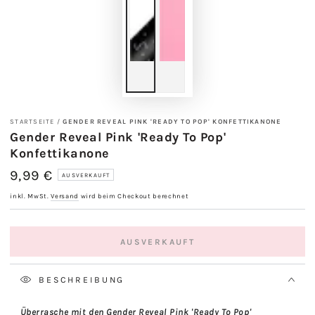
STARTSEITE
/
GENDER REVEAL PINK 'READY TO POP' KONFETTIKANONE
Gender Reveal Pink 'Ready To Pop'
Konfettikanone
9,99 €
Regulärer
AUSVERKAUFT
Preis
inkl. MwSt.
Versand
wird beim Checkout berechnet
AUSVERKAUFT
BESCHREIBUNG
Überrasche mit den Gender Reveal Pink 'Ready To Pop'