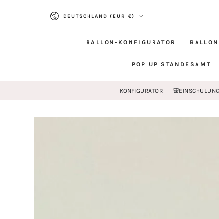
ZUM INHALT
Land/Region
SPRINGEN
DEUTSCHLAND (EUR €)
BALLON-KONFIGURATOR
BALLON
POP UP STANDESAMT
KONFIGURATOR
🎒EINSCHULUN
ZU DEN
PRODUKTINFORMATIONEN
SPRINGEN