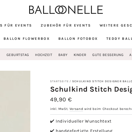
S FÜR EVENTS
ZUBEHÖR FÜR EVENTS
WEITERE GES
BALLON FLOWERBOX
BALLON FOTOBOX
TEDDY BAL
G
GEBURTSTAG
HOCHZEIT
BABY
KINDER
GUTE BESSERUNG
A
STARTSEITE
/
SCHULKIND STITCH DESIGNER BALL
Schulkind Stitch Desi
49,90 €
Regulärer
Preis
inkl. MwSt.
Versand
wird beim Checkout berech
✔️ Individueller Wunschtext
✔️ handgefertigte Erstellung