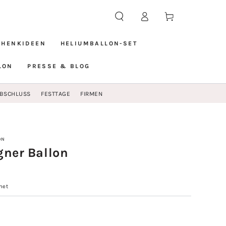
Einloggen
Warenkorb
CHENKIDEEN
HELIUMBALLON-SET
LON
PRESSE & BLOG
BSCHLUSS
FESTTAGE
FIRMEN
ON
gner Ballon
net