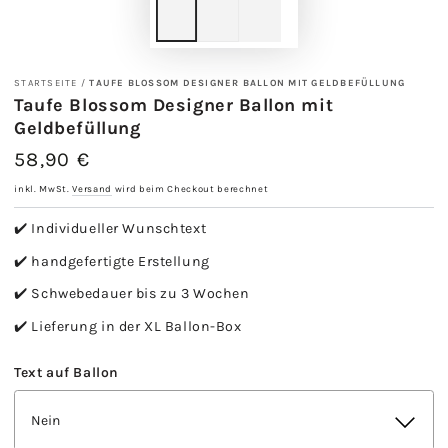
STARTSEITE
/
TAUFE BLOSSOM DESIGNER BALLON MIT GELDBEFÜLLUNG
Taufe Blossom Designer Ballon mit
Geldbefüllung
58,90 €
Regulärer
Preis
inkl. MwSt.
Versand
wird beim Checkout berechnet
✔️ Individueller Wunschtext
✔️ handgefertigte Erstellung
✔️ Schwebedauer bis zu 3 Wochen
✔️ Lieferung in der XL Ballon-Box