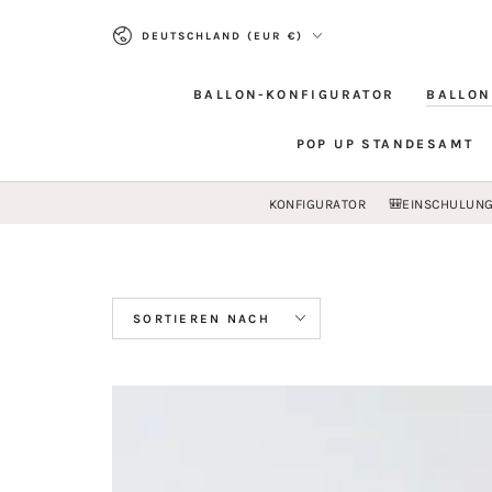
ZUM INHALT
Land/Region
SPRINGEN
DEUTSCHLAND (EUR €)
BALLON-KONFIGURATOR
BALLON
POP UP STANDESAMT
KONFIGURATOR
🎒EINSCHULUN
SORTIEREN NACH
Happy
70th
Birthday