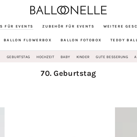
S FÜR EVENTS
ZUBEHÖR FÜR EVENTS
WEITERE GES
BALLON FLOWERBOX
BALLON FOTOBOX
TEDDY BAL
G
GEBURTSTAG
HOCHZEIT
BABY
KINDER
GUTE BESSERUNG
A
Kollektion:
70. Geburtstag
Heliumballon
99
Zahl
Jahre
70
Designer