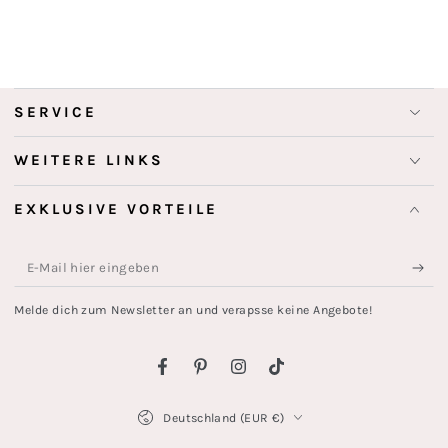
SERVICE
WEITERE LINKS
EXKLUSIVE VORTEILE
E-
Mail
Melde dich zum Newsletter an und verapsse keine Angebote!
hier
eingeben
Facebook
Pinterest
Instagram
TikTok
Land/Region
Deutschland (EUR €)