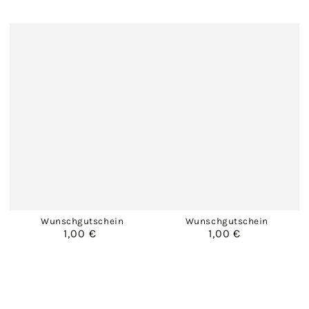
Wunschgutschein
Wunschgutschein
1,00 €
1,00 €
Regulärer
Regulärer
Preis
Preis