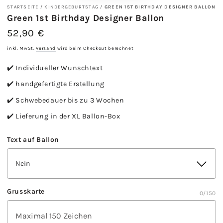
STARTSEITE
/
KINDERGEBURTSTAG
/
GREEN 1ST BIRTHDAY DESIGNER BALLON
Green 1st Birthday Designer Ballon
52,90 €
Regulärer
Preis
inkl. MwSt.
Versand
wird beim Checkout berechnet
✔️ Individueller Wunschtext
✔️ handgefertigte Erstellung
✔️ Schwebedauer bis zu 3 Wochen
✔️ Lieferung in der XL Ballon-Box