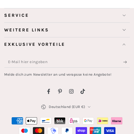
SERVICE
WEITERE LINKS
EXKLUSIVE VORTEILE
E-
Mail
Melde dich zum Newsletter an und verapsse keine Angebote!
hier
eingeben
Facebook
Pinterest
Instagram
TikTok
Land/Region
Deutschland (EUR €)
Zahlungsmöglichkeiten