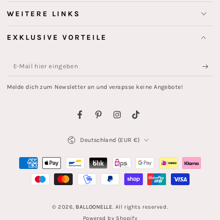
WEITERE LINKS
EXKLUSIVE VORTEILE
E-
Mail
Melde dich zum Newsletter an und verapsse keine Angebote!
hier
eingeben
Facebook
Pinterest
Instagram
TikTok
Land/Region
Deutschland (EUR €)
Zahlungsmöglichkeiten
© 2026,
BALLOONELLE
. All rights reserved.
Powered by Shopify