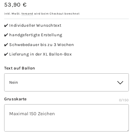
53,90 €
Regulärer
Preis
inkl. MwSt.
Versand
wird beim Checkout berechnet
✔️ Individueller Wunschtext
✔️ handgefertigte Erstellung
✔️ Schwebedauer bis zu 3 Wochen
✔️ Lieferung in der XL Ballon-Box