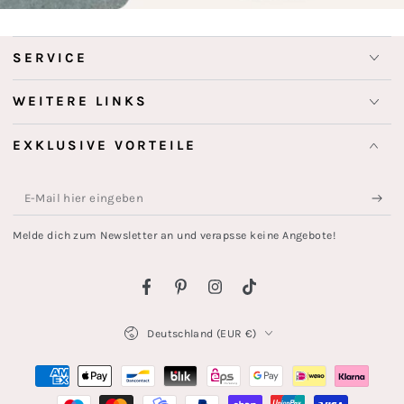
SERVICE
WEITERE LINKS
EXKLUSIVE VORTEILE
E-
Mail
Melde dich zum Newsletter an und verapsse keine Angebote!
hier
eingeben
Facebook
Pinterest
Instagram
TikTok
Land/Region
Deutschland (EUR €)
Zahlungsmöglichkeiten