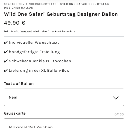
STARTSEITE
/
KINDERGEBURTSTAG
/
WILD ONE SAFARI GEBURTSTAG
DESIGNER BALLON
Wild One Safari Geburtstag Designer Ballon
49,90 €
Regulärer
Preis
inkl. MwSt.
Versand
wird beim Checkout berechnet
✔️ Individueller Wunschtext
✔️ handgefertigte Erstellung
✔️ Schwebedauer bis zu 3 Wochen
✔️ Lieferung in der XL Ballon-Box