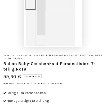
STARTSEITE
/
BABY ARTIKEL
/
BALLON BABY-GESCHENKSET PERSONALISIERT
7-TEILIG ROSA
Ballon Baby-Geschenkset Personalisiert 7-
teilig Rosa
99,90 €
Regulärer
AUSVERKAUFT
Preis
inkl. MwSt.
Versand
wird beim Checkout berechnet
✔️Fertig zum Verschenken
✔️Handgefertigte Erstellung