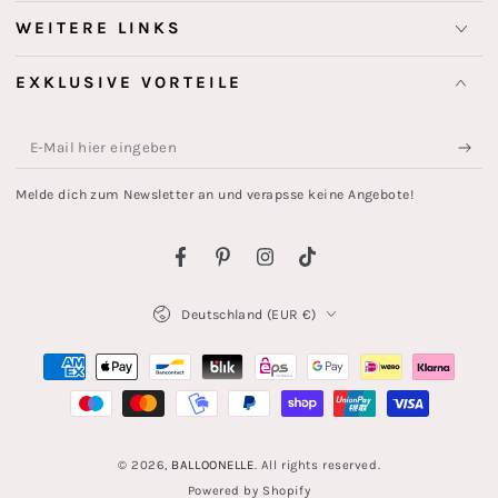
WEITERE LINKS
EXKLUSIVE VORTEILE
E-
Mail
Melde dich zum Newsletter an und verapsse keine Angebote!
hier
eingeben
Facebook
Pinterest
Instagram
TikTok
Land/Region
Deutschland (EUR €)
Zahlungsmöglichkeiten
© 2026,
BALLOONELLE
. All rights reserved.
Powered by Shopify