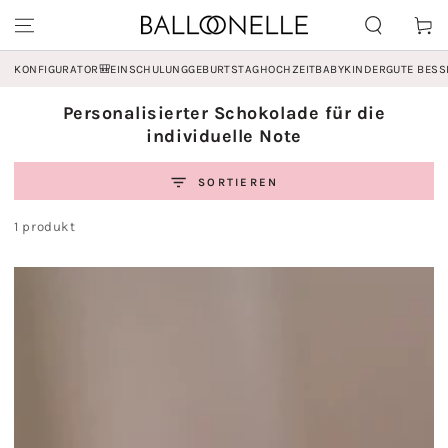
ZUM INHALT
Warenko
SPRINGEN
KONFIGURATOR
🎒EINSCHULUNG
GEBURTSTAG
HOCHZEIT
BABY
KINDER
GUTE BES
Kollektion:
Personalisierter Schokolade für die
individuelle Note
SORTIEREN
1 produkt