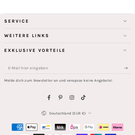
SERVICE
WEITERE LINKS
EXKLUSIVE VORTEILE
E-
Mail
Melde dich zum Newsletter an und verapsse keine Angebote!
hier
eingeben
Facebook
Pinterest
Instagram
TikTok
Land/Region
Deutschland (EUR €)
Zahlungsmöglichkeiten