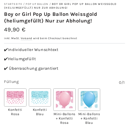
STARTSEITE
/
POP UP BALLON
/
BOY OR GIRL POP UP BALLON WEISSGOLD
(HELIUMGEFÜLLT) NUR ZUR ABHOLUNG!
Boy or Girl Pop Up Ballon Weissgold
(heliumgefüllt) Nur zur Abholung!
49,90 €
Regulärer
Preis
inkl. MwSt.
Versand
wird beim Checkout berechnet
✔️Individueller Wunschtext
✔️Heliumgefüllt
✔️ Überraschung garantiert