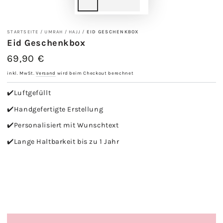
STARTSEITE
/
UMRAH / HAJJ
/
EID GESCHENKBOX
Eid Geschenkbox
69,90 €
Regulärer
Preis
inkl. MwSt.
Versand
wird beim Checkout berechnet
✔️Luftgefüllt
✔️Handgefertigte Erstellung
✔️Personalisiert mit Wunschtext
✔️Lange Haltbarkeit bis zu 1 Jahr