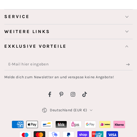
SERVICE
WEITERE LINKS
EXKLUSIVE VORTEILE
E-
Mail
Melde dich zum Newsletter an und verapsse keine Angebote!
hier
eingeben
Facebook
Pinterest
Instagram
TikTok
Land/Region
Deutschland (EUR €)
Zahlungsmöglichkeiten