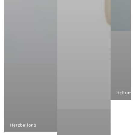
Heliumb
Herzballons