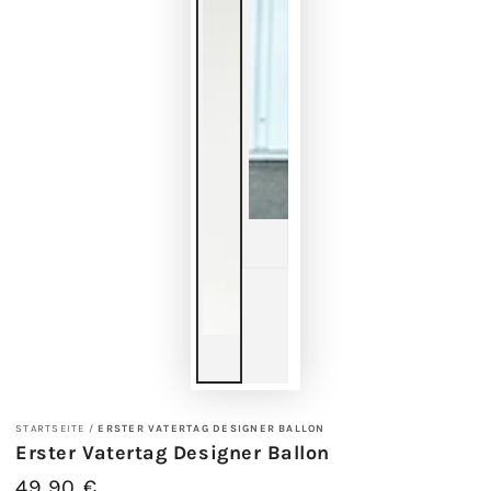
STARTSEITE
/
ERSTER VATERTAG DESIGNER BALLON
Erster Vatertag Designer Ballon
49,90 €
Regulärer