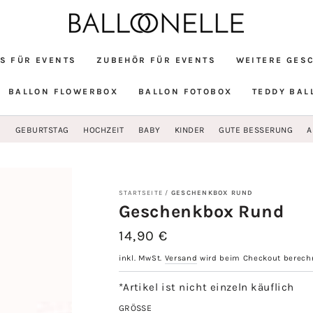
S FÜR EVENTS
ZUBEHÖR FÜR EVENTS
WEITERE GES
BALLON FLOWERBOX
BALLON FOTOBOX
TEDDY BAL
G
GEBURTSTAG
HOCHZEIT
BABY
KINDER
GUTE BESSERUNG
A
STARTSEITE
/
GESCHENKBOX RUND
Geschenkbox Rund
14,90 €
Regulärer
Preis
inkl. MwSt.
Versand
wird beim Checkout berech
*Artikel ist nicht einzeln käuflich
GRÖSSE