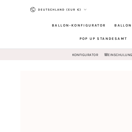
ZUM INHALT
Land/Region
SPRINGEN
DEUTSCHLAND (EUR €)
BALLON-KONFIGURATOR
BALLON
POP UP STANDESAMT
KONFIGURATOR
🎒EINSCHULUN
ZU DEN
PRODUKTINFORMATIONEN
SPRINGEN