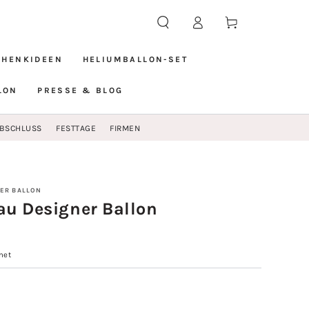
Einloggen
Warenkorb
CHENKIDEEN
HELIUMBALLON-SET
LON
PRESSE & BLOG
BSCHLUSS
FESTTAGE
FIRMEN
ER BALLON
au Designer Ballon
net