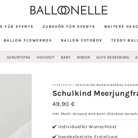
S FÜR EVENTS
ZUBEHÖR FÜR EVENTS
WEITERE GES
BALLON FLOWERBOX
BALLON FOTOBOX
TEDDY BAL
G
GEBURTSTAG
HOCHZEIT
BABY
KINDER
GUTE BESSERUNG
A
STARTSEITE
/
SCHULKIND MEERJUNGFRAU DESIGN
Schulkind Meerjungfr
49,90 €
Regulärer
Preis
inkl. MwSt.
Versand
wird beim Checkout berech
✔️ Individueller Wunschtext
✔️ handgefertigte Erstellung