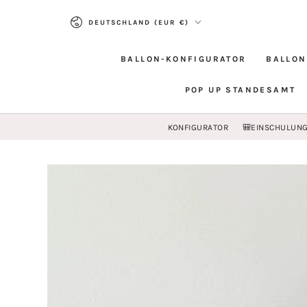
ZUM INHALT
Land/Region
SPRINGEN
DEUTSCHLAND (EUR €)
BALLON-KONFIGURATOR
BALLON
POP UP STANDESAMT
KONFIGURATOR
🎒EINSCHULUN
ZU DEN
PRODUKTINFORMATIONEN
SPRINGEN