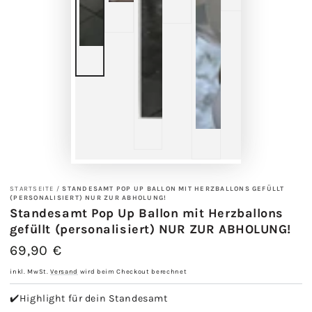
Vi
ab
STARTSEITE
/
STANDESAMT POP UP BALLON MIT HERZBALLONS GEFÜLLT
(PERSONALISIERT) NUR ZUR ABHOLUNG!
Standesamt Pop Up Ballon mit Herzballons
gefüllt (personalisiert) NUR ZUR ABHOLUNG!
69,90 €
Regulärer
Preis
inkl. MwSt.
Versand
wird beim Checkout berechnet
✔️Highlight für dein Standesamt