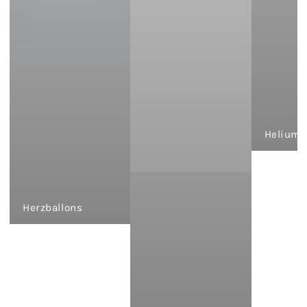
Heliumb
Herzballons