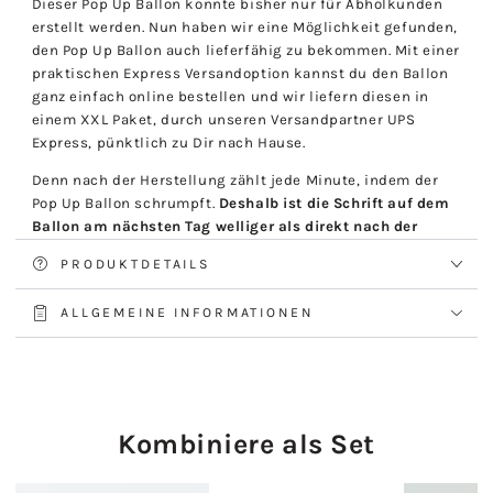
Dieser Pop Up Ballon konnte bisher nur für Abholkunden
erstellt werden. Nun haben wir eine Möglichkeit gefunden,
den Pop Up Ballon auch lieferfähig zu bekommen. Mit einer
praktischen Express Versandoption kannst du den Ballon
ganz einfach online bestellen und wir liefern diesen in
einem XXL Paket, durch unseren Versandpartner UPS
Express, pünktlich zu Dir nach Hause.
Denn nach der Herstellung zählt jede Minute, indem der
Pop Up Ballon schrumpft.
Deshalb ist die Schrift auf dem
Ballon am nächsten Tag welliger als direkt nach der
Herstellung.
Die Umfragen bei unseren Kunden haben
PRODUKTDETAILS
ergeben, dass die Schrift nicht entscheidend, sondern die
Funktionalität des Platzen eine grössere Rolle spielt,
ALLGEMEINE INFORMATIONEN
weshalb wir dieses Produkt für die Nicht-Abholer nicht
vorenthalten möchten.
Garantie:
Luftballons sind generell empfindliche Artikel, die
manchmal unvorhersehbar reagieren und worauf wir
Kombiniere als Set
keinen Einfluss nehmen können. Wir arbeiten nur mit
besten Materialien und sicheren Transportmitteln, sodass