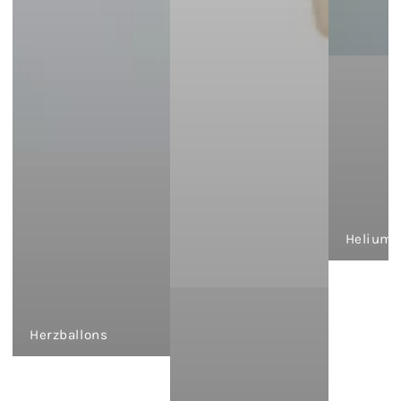
Heliumb
Herzballons