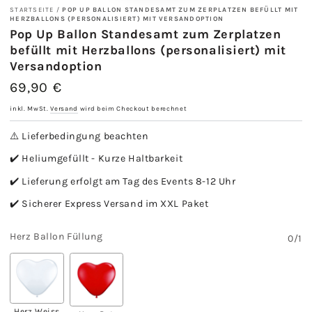
STARTSEITE
/
POP UP BALLON STANDESAMT ZUM ZERPLATZEN BEFÜLLT MIT
HERZBALLONS (PERSONALISIERT) MIT VERSANDOPTION
Pop Up Ballon Standesamt zum Zerplatzen
befüllt mit Herzballons (personalisiert) mit
Versandoption
69,90 €
Regulärer
Preis
inkl. MwSt.
Versand
wird beim Checkout berechnet
⚠️ Lieferbedingung beachten
✔️ Heliumgefüllt - Kurze Haltbarkeit
✔️ Lieferung erfolgt am Tag des Events 8-12 Uhr
✔️ Sicherer Express Versand im XXL Paket