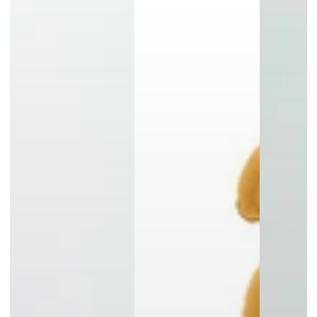
die Wahrscheinlichkeit dafür sehr gering ist. Zudem
haben wir das Produkt ausgiebig für den Versand getestet.
Falls während der Lieferung der Ballon dennoch
beschädigt ankommen sollte, bieten wir eine 100% Geld-
zurück-Garantie.