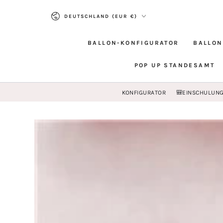
ZUM INHALT
Land/Region
SPRINGEN
DEUTSCHLAND (EUR €)
BALLON-KONFIGURATOR
BALLON
POP UP STANDESAMT
KONFIGURATOR
🎒EINSCHULUN
ZU DEN
PRODUKTINFORMATIONEN
SPRINGEN