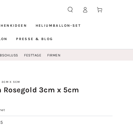
Einloggen
Warenkorb
CHENKIDEEN
HELIUMBALLON-SET
LON
PRESSE & BLOG
BSCHLUSS
FESTTAGE
FIRMEN
 3CM X 5CM
n Rosegold 3cm x 5cm
net
25