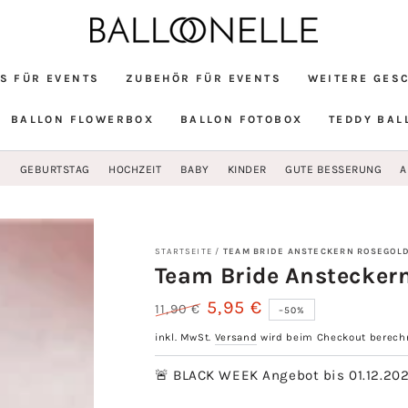
S FÜR EVENTS
ZUBEHÖR FÜR EVENTS
WEITERE GES
BALLON FLOWERBOX
BALLON FOTOBOX
TEDDY BAL
G
GEBURTSTAG
HOCHZEIT
BABY
KINDER
GUTE BESSERUNG
A
STARTSEITE
/
TEAM BRIDE ANSTECKERN ROSEGOLD
Team Bride Anstecker
5,95 €
11,90 €
–50%
Regulärer
Verkaufspreis
inkl. MwSt.
Versand
wird beim Checkout berech
Preis
🚨 BLACK WEEK Angebot bis 01.12.20