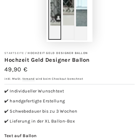
STARTSEITE
/
HOCHZEIT GELD DESIGNER BALLON
Hochzeit Geld Designer Ballon
49,90 €
Regulärer
Preis
inkl. MwSt.
Versand
wird beim Checkout berechnet
✔️ Individueller Wunschtext
✔️ handgefertigte Erstellung
✔️ Schwebedauer bis zu 3 Wochen
✔️ Lieferung in der XL Ballon-Box