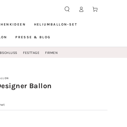
Einloggen
Warenkorb
CHENKIDEEN
HELIUMBALLON-SET
LON
PRESSE & BLOG
BSCHLUSS
FESTTAGE
FIRMEN
ALLON
esigner Ballon
net