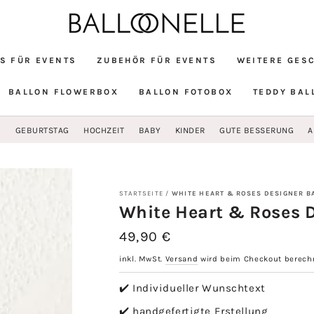
S FÜR EVENTS
ZUBEHÖR FÜR EVENTS
WEITERE GES
BALLON FLOWERBOX
BALLON FOTOBOX
TEDDY BAL
G
GEBURTSTAG
HOCHZEIT
BABY
KINDER
GUTE BESSERUNG
A
STARTSEITE
/
WHITE HEART & ROSES DESIGNER B
White Heart & Roses D
49,90 €
Regulärer
Preis
inkl. MwSt.
Versand
wird beim Checkout berech
✔️ Individueller Wunschtext
✔️ handgefertigte Erstellung