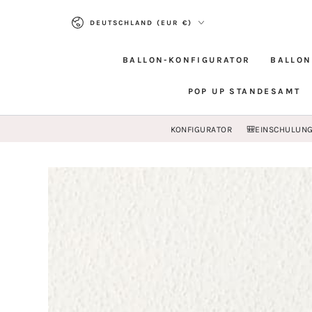
ZUM INHALT
Land/Region
SPRINGEN
DEUTSCHLAND (EUR €)
BALLON-KONFIGURATOR
BALLON
POP UP STANDESAMT
KONFIGURATOR
🎒EINSCHULUN
ZU DEN
PRODUKTINFORMATIONEN
SPRINGEN