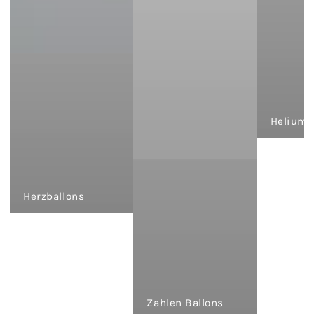
Heliumb
Herzballons
Zahlen Ballons